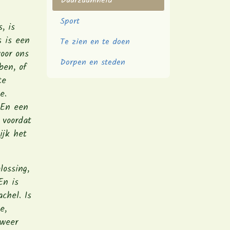
Duurzaamheid
Sport
, is
s is een
Te zien en te doen
oor ons
Dorpen en steden
ben, of
te
e.
 En een
 voordat
ijk het
lossing,
En is
chel. Is
e,
 weer