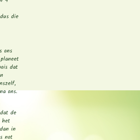
r 4
 dus die
s ons
 planeet
ois dat
en
nszelf,
na ons.
 dat de
 het
 dan in
’s not