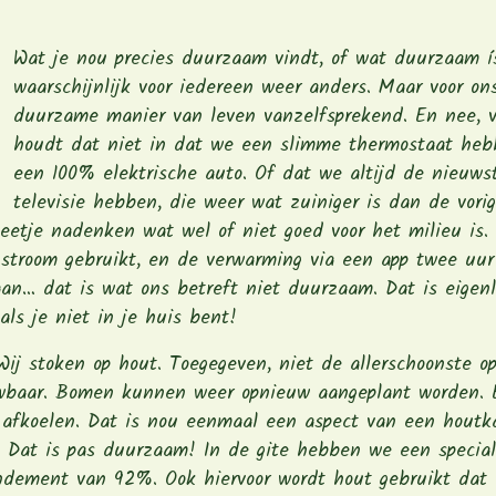
Wat je nou precies duurzaam vindt, of wat duurzaam ís
waarschijnlijk voor iedereen weer anders. Maar voor on
duurzame manier van leven vanzelfsprekend. En nee, v
houdt dat niet in dat we een slimme thermostaat heb
een 100% elektrische auto. Of dat we altijd de nieuws
televisie hebben, die weer wat zuiniger is dan de vorig
etje nadenken wat wel of niet goed voor het milieu is.
d stroom gebruikt, en de verwarming via een app twee uur
an… dat is wat ons betreft niet duurzaam. Dat is eigenl
 als je niet in je huis bent!
ij stoken op hout. Toegegeven, niet de allerschoonste op
wbaar. Bomen kunnen weer opnieuw aangeplant worden. 
t afkoelen. Dat is nou eenmaal een aspect van een houtka
. Dat is pas duurzaam! In de gite hebben we een special
endement van 92%. Ook hiervoor wordt hout gebruikt dat