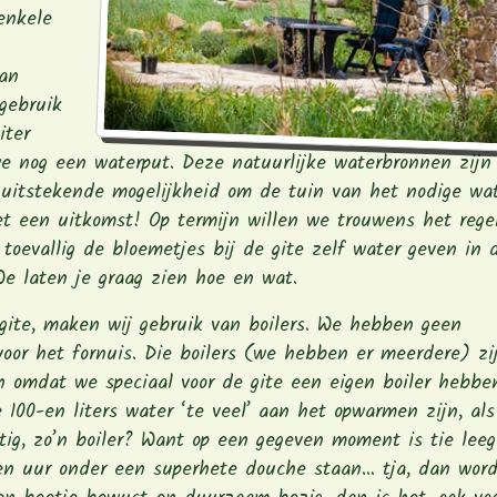
enkele
van
gebruik
iter
e nog een waterput. Deze natuurlijke waterbronnen zijn 
 uitstekende mogelijkheid om de tuin van het nodige wat
t een uitkomst! Op termijn willen we trouwens het reg
 toevallig de bloemetjes bij de gite zelf water geven in 
We laten je graag zien hoe en wat.
gite, maken wij gebruik van boilers. We hebben geen
voor het fornuis. Die boilers (we hebben er meerdere) zi
n omdat we speciaal voor de gite een eigen boiler hebbe
e 100-en liters water ‘te veel’ aan het opwarmen zijn, als
tig, zo’n boiler? Want op een gegeven moment is tie leeg
 een uur onder een superhete douche staan… tja, dan wor