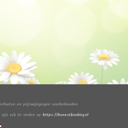
pefouten en prijswijzigingen voorbehouden
j zijn ook te vinden op
https://honestbooking.nl