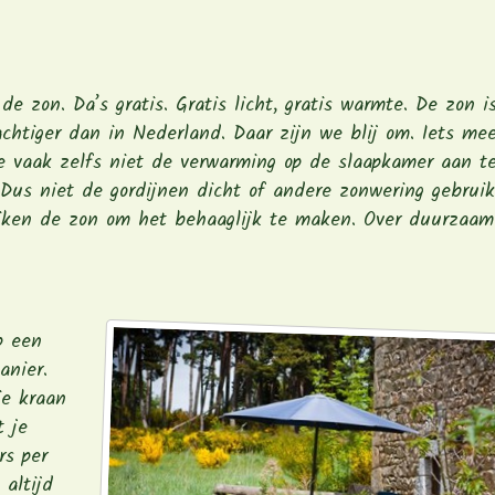
 zon. Da’s gratis. Gratis licht, gratis warmte. De zon is
chtiger dan in Nederland. Daar zijn we blij om. Iets mee
e vaak zelfs niet de verwarming op de slaapkamer aan t
Dus niet de gordijnen dicht of andere zonwering gebruik
uiken de zon om het behaaglijk te maken. Over duurzaam
p een
anier.
ie kraan
t je
rs per
 altijd