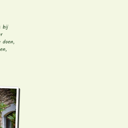
 bij
r
e doen,
en,