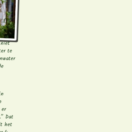
niet
er te
enwater
de
jn
n
 er
.” Dat
dt het