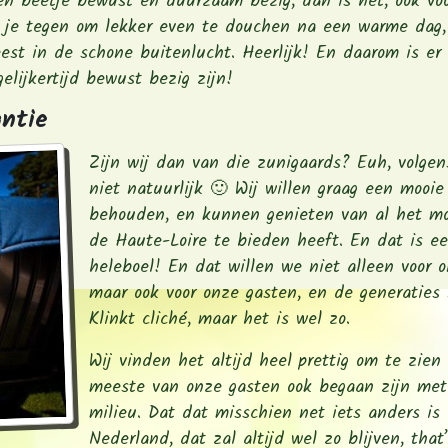
n beetje bewust en duurzaam bezig, dan is het, ook voo
t je tegen om lekker even te douchen na een warme dag,
st in de schone buitenlucht. Heerlijk! En daarom is er
elijkertijd bewust bezig zijn!
antie
Zijn wij dan van die zunigaards? Euh, volgen
niet natuurlijk 🙂 Wij willen graag een mooie
behouden, en kunnen genieten van al het mo
de Haute-Loire te bieden heeft. En dat is e
heleboel! En dat willen we niet alleen voor o
maar ook voor onze gasten, en de generaties 
Klinkt cliché, maar het is wel zo.
Wij vinden het altijd heel prettig om te zien
meeste van onze gasten ook begaan zijn met
milieu. Dat dat misschien net iets anders is
Nederland, dat zal altijd wel zo blijven, that