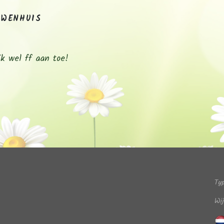
UWENHUIS
ik wel ff aan toe!
Ty
Wi