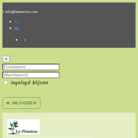
| info@lepinatou.com
×
Ingelogd blijven
INLOGGEN