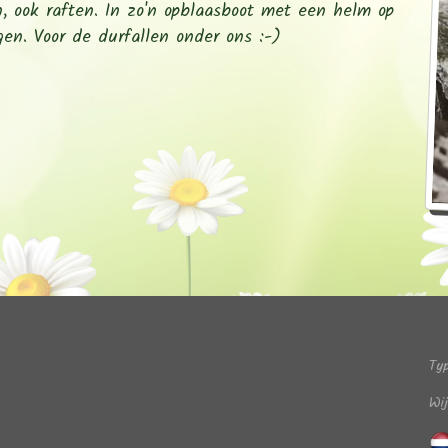
n, ook raften. In zo'n opblaasboot met een helm op
gen. Voor de durfallen onder ons :-)
Ty
Wi